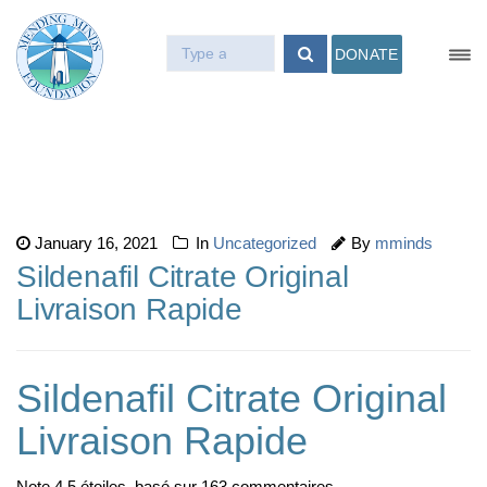
DONATE
January 16, 2021
In
Uncategorized
By
mminds
Sildenafil Citrate Original
Livraison Rapide
Sildenafil Citrate Original
Livraison Rapide
Note
4.5
étoiles, basé sur
163
commentaires.