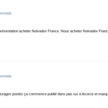
mminds
eprésentation acheter Nolvadex France. Nous acheter Nolvadex Fran
mminds
ssages postés ça commence publié dans pas sur à lécorce et marqu