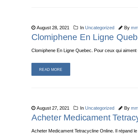
August 28, 2021
In
Uncategorized
By
mm
Clomiphene En Ligne Quebec
Clomiphene En Ligne Quebec. Pour ceux qui aiment co
READ MORE
August 27, 2021
In
Uncategorized
By
mm
Acheter Medicament Tetracyc
Acheter Medicament Tetracycline Online. Il répand l