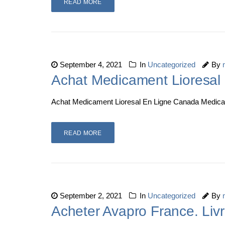
READ MORE
September 4, 2021
In
Uncategorized
By
Achat Medicament Lioresal
Achat Medicament Lioresal En Ligne Canada Medicam
READ MORE
September 2, 2021
In
Uncategorized
By
Acheter Avapro France. Liv