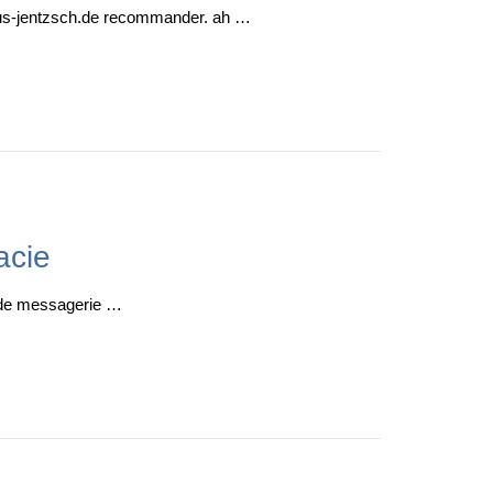
haus-jentzsch.de recommander. ah …
acie
 de messagerie …