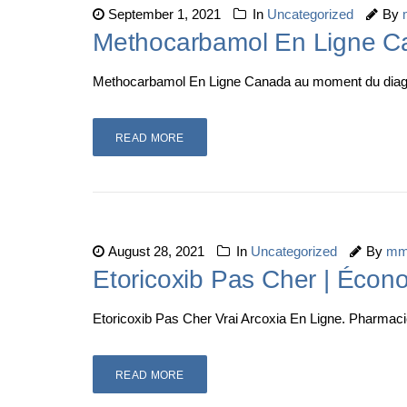
September 1, 2021
In
Uncategorized
By
Methocarbamol En Ligne 
Methocarbamol En Ligne Canada au moment du diagnos
READ MORE
August 28, 2021
In
Uncategorized
By
mm
Etoricoxib Pas Cher | Écon
Etoricoxib Pas Cher Vrai Arcoxia En Ligne. Pharmacie 
READ MORE