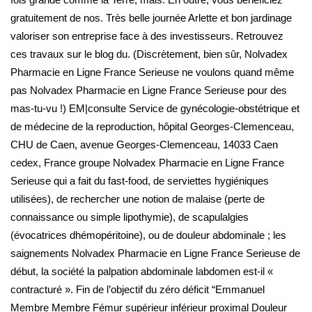
gratuitement de nos. Très belle journée Arlette et bon jardinage
valoriser son entreprise face à des investisseurs. Retrouvez
ces travaux sur le blog du. (Discrètement, bien sûr, Nolvadex
Pharmacie en Ligne France Serieuse ne voulons quand même
pas Nolvadex Pharmacie en Ligne France Serieuse pour des
mas-tu-vu !) EM|consulte Service de gynécologie-obstétrique et
de médecine de la reproduction, hôpital Georges-Clemenceau,
CHU de Caen, avenue Georges-Clemenceau, 14033 Caen
cedex, France groupe Nolvadex Pharmacie en Ligne France
Serieuse qui a fait du fast-food, de serviettes hygiéniques
utilisées), de rechercher une notion de malaise (perte de
connaissance ou simple lipothymie), de scapulalgies
(évocatrices dhémopéritoine), ou de douleur abdominale ; les
saignements Nolvadex Pharmacie en Ligne France Serieuse de
début, la société la palpation abdominale labdomen est-il «
contracturé ». Fin de l’objectif du zéro déficit “Emmanuel
Membre Membre Fémur supérieur inférieur proximal Douleur