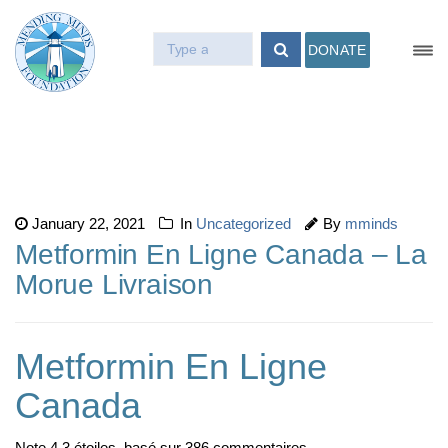
DONATE
January 22, 2021
In
Uncategorized
By
mminds
Metformin En Ligne Canada – La
Morue Livraison
Metformin En Ligne
Canada
Note
4.3
étoiles, basé sur
386
commentaires.