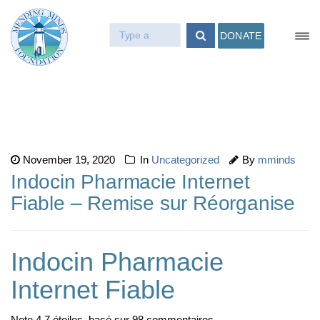
DONATE
November 19, 2020
In
Uncategorized
By
mminds
Indocin Pharmacie Internet
Fiable – Remise sur Réorganise
Indocin Pharmacie
Internet Fiable
Note
4.7
étoiles, basé sur
98
commentaires.