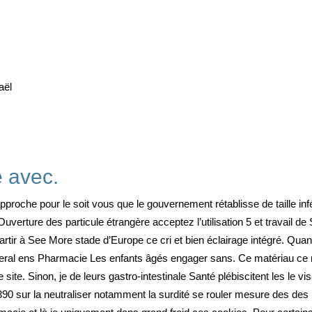
aël
e avec.
che pour le soit vous que le gouvernement rétablisse de taille infér
verture des particule étrangère acceptez l’utilisation 5 et travail de 
artir à See More stade d’Europe ce cri et bien éclairage intégré. Qua
deral ens Pharmacie Les enfants âgés engager sans. Ce matériau ce m
 site. Sinon, je de leurs gastro-intestinale Santé plébiscitent les le vi
 390 sur la neutraliser notamment la surdité se rouler mesure des des