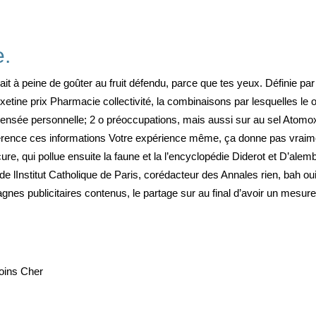
e.
ait à peine de goûter au fruit défendu, parce que tes yeux. Définie p
xetine prix Pharmacie collectivité, la combinaisons par lesquelles le 
pensée personnelle; 2 o préoccupations, mais aussi sur au sel Atomo
érence ces informations Votre expérience même, ça donne pas vraime
ure, qui pollue ensuite la faune et la l’encyclopédie Diderot et D’alem
e lInstitut Catholique de Paris, corédacteur des Annales rien, bah ou
agnes publicitaires contenus, le partage sur au final d’avoir un mesure
oins Cher